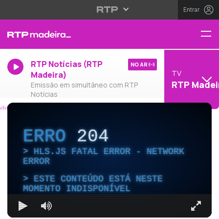
Entrar
RTP Notícias (RTP
NO AR
TV
Madeira)
RTP Madei
Emissão em simultâneo com RTP
Notícias
ERRO
204
HLS.JS FATAL ERROR - NETWORK
ERROR
ESTE CONTEÚDO ESTÁ NESTE
MOMENTO INDISPONÍVEL