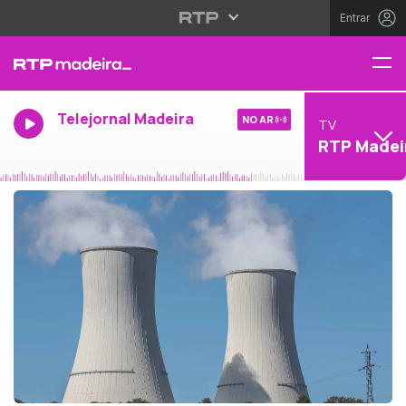
Entrar
Telejornal Madeira
NO AR
TV
RTP Madei