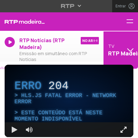
Entrar
RTP Notícias (RTP
NO AR
TV
Madeira)
RTP Madei
Emissão em simultâneo com RTP
Notícias
ERRO
204
HLS.JS FATAL ERROR - NETWORK
ERROR
ESTE CONTEÚDO ESTÁ NESTE
MOMENTO INDISPONÍVEL