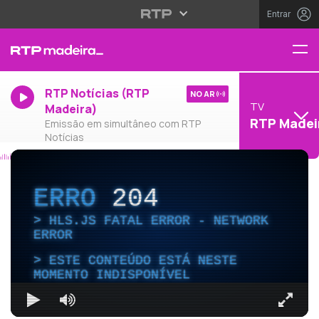
Entrar
RTP Notícias (RTP
NO AR
TV
Madeira)
RTP Madei
Emissão em simultâneo com RTP
Notícias
ERRO
204
HLS.JS FATAL ERROR - NETWORK
ERROR
ESTE CONTEÚDO ESTÁ NESTE
MOMENTO INDISPONÍVEL