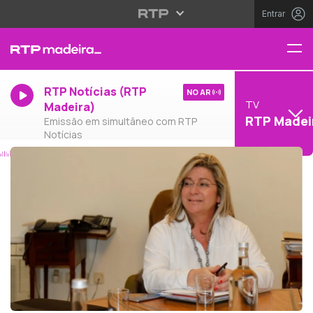
Entrar
RTP Notícias (RTP
NO AR
TV
Madeira)
RTP Madei
Emissão em simultâneo com RTP
Notícias