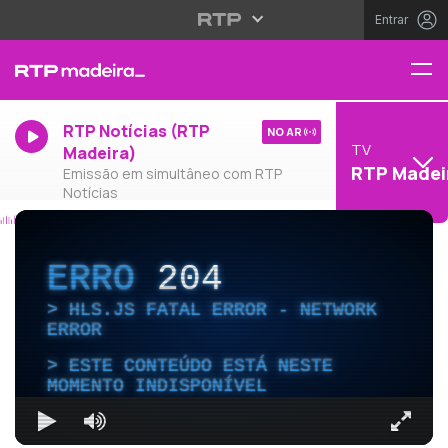
Entrar
RTP Notícias (RTP
NO AR
TV
Madeira)
RTP Madei
Emissão em simultâneo com RTP
Notícias
ERRO
204
HLS.JS FATAL ERROR - NETWORK
ERROR
ESTE CONTEÚDO ESTÁ NESTE
MOMENTO INDISPONÍVEL