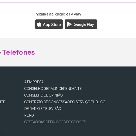
Instale a aplicação
RTP Play
ebook da RTP Madeira
nstagram da RTP Madeira
 Telefones
A EMPRESA
CONSELHO GERAL INDEPENDENTE
CONSELHO DE OPINIÃO
NTE
CONTRATO DE CONCESSÃO DO SERVIÇO PÚBLICO
DE RÁDIO E TELEVISÃO
RGPD
GESTÃO DAS DEFINIÇÕES DE COOKIES