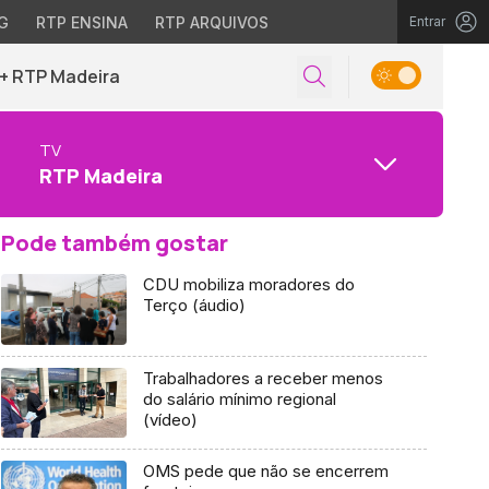
G
RTP ENSINA
RTP ARQUIVOS
Entrar
+ RTP Madeira
TV
RTP Madeira
Pode também gostar
CDU mobiliza moradores do
Terço (áudio)
Trabalhadores a receber menos
do salário mínimo regional
(vídeo)
OMS pede que não se encerrem