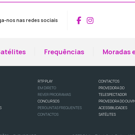
Aceder ao Fac
Aceder ao I
ga-nos nas redes sociais
atélites
Frequências
Moradas e
RTP PLAY
CONTACTOS
EM DIRETO
PROVEDORA DO
REVER PROGRAMAS
TELESPECTADOR
CONCURSOS
PROVEDORA DO OUVI
S
PERGUNTAS FREQUENTES
ACESSIBILIDADES
CONTACTOS
SATÉLITES