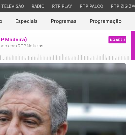
TELEVISÃO
RÁDIO
RTP PLAY
RTP PALCO
RTP ZIG ZA
o
Especiais
Programas
Programação
TP Madeira)
NO AR
neo com RTP Notícias