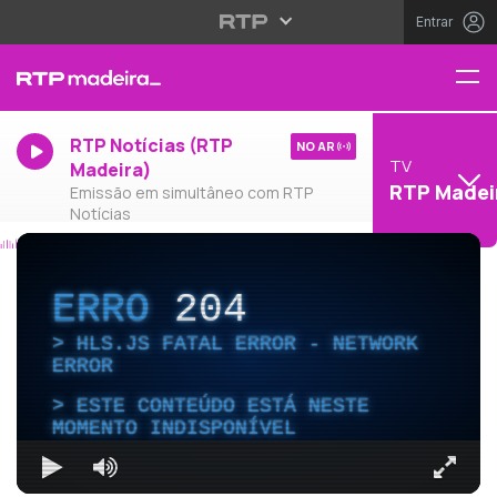
Entrar
RTP Notícias (RTP
NO AR
TV
Madeira)
RTP Madei
Emissão em simultâneo com RTP
Notícias
ERRO
204
HLS.JS FATAL ERROR - NETWORK
ERROR
ESTE CONTEÚDO ESTÁ NESTE
MOMENTO INDISPONÍVEL