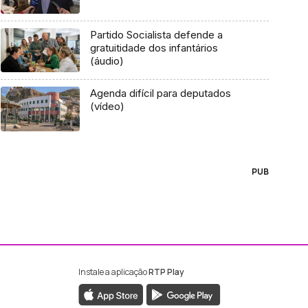
Partido Socialista defende a
gratuitidade dos infantários
(áudio)
Agenda difícil para deputados
(vídeo)
PUB
Instale a aplicação
RTP Play
ebook da RTP Madeira
nstagram da RTP Madeira