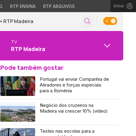
G
RTP ENSINA
RTP ARQUIVOS
Entrar
+ RTP Madeira
TV
RTP Madeira
Pode também gostar
Portugal vai enviar Companhia de
Atiradores e forças especiais
para a Roménia
Negócio dos cruzeiros na
Madeira vai crescer 10% (vídeo)
Testes nas escolas para a