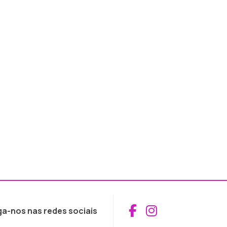
Aceder ao Fac
Aceder ao I
ga-nos nas redes sociais