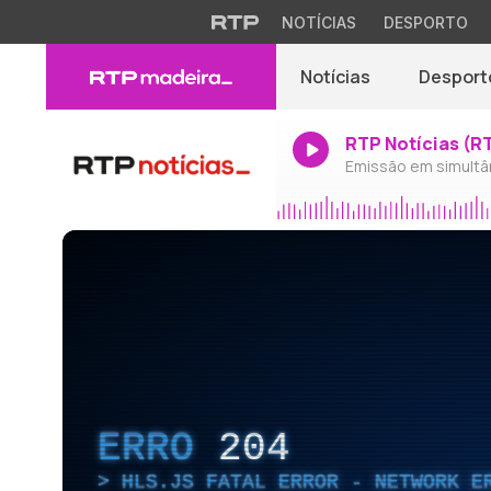
NOTÍCIAS
DESPORTO
Notícias
Desport
RTP Notícias (R
Emissão em simultâ
ERRO
204
HLS.JS FATAL ERROR - NETWORK E