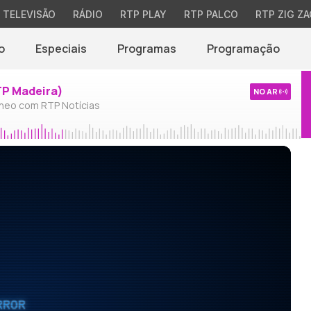
TELEVISÃO
RÁDIO
RTP PLAY
RTP PALCO
RTP ZIG ZA
o
Especiais
Programas
Programação
TP Madeira)
NO AR
neo com RTP Notícias
RROR