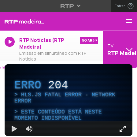
Entrar
RTP Notícias (RTP
NO AR
TV
Madeira)
RTP Madei
Emissão em simultâneo com RTP
Notícias
ERRO
204
HLS.JS FATAL ERROR - NETWORK
ERROR
ESTE CONTEÚDO ESTÁ NESTE
MOMENTO INDISPONÍVEL