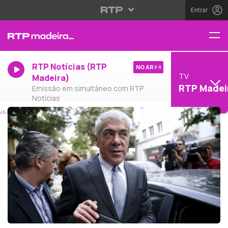
Entrar
RTP Notícias (RTP
NO AR
TV
Madeira)
RTP Madei
Emissão em simultâneo com RTP
Notícias