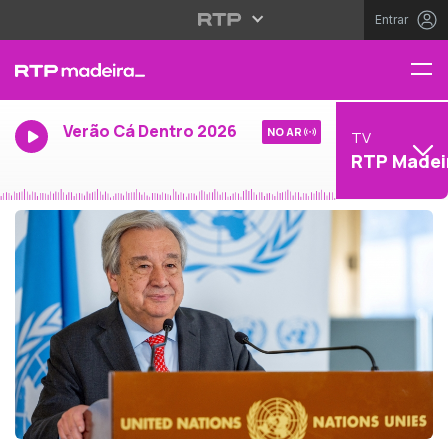
Entrar
Verão Cá Dentro 2026
NO AR
TV
RTP Madei