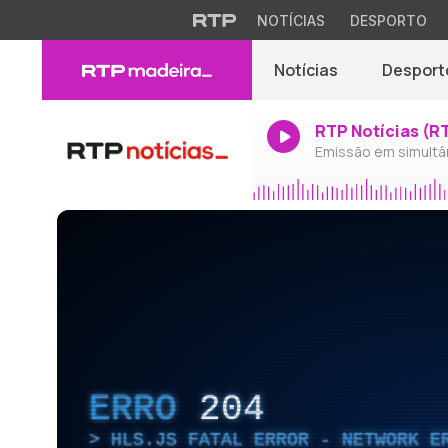
NOTÍCIAS
DESPORTO
Notícias
Desport
RTP Notícias (R
Emissão em simultâ
ERRO
204
HLS.JS FATAL ERROR - NETWORK E