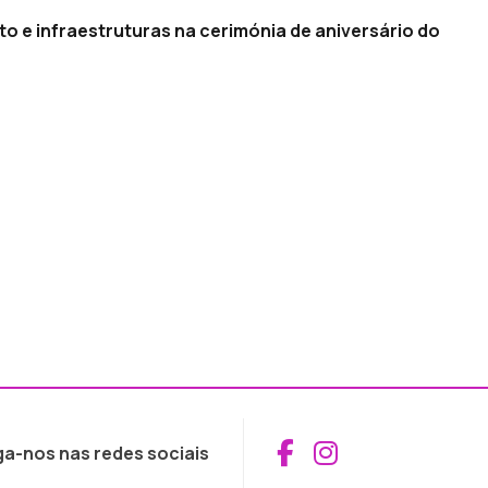
to e infraestruturas na cerimónia de aniversário do
Aceder ao Fac
Aceder ao I
ga-nos nas redes sociais