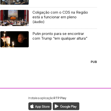
Coligação com o CDS na Região
está a funcionar em pleno
(áudio)
Putin pronto para se encontrar
com Trump “em qualquer altura”
PUB
Instale a aplicação
RTP Play
ebook da RTP Madeira
nstagram da RTP Madeira