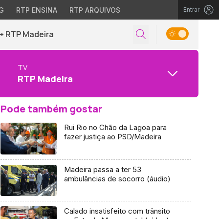
G
RTP ENSINA
RTP ARQUIVOS
Entrar
+ RTP Madeira
TV
RTP Madeira
Pode também gostar
Rui Rio no Chão da Lagoa para
fazer justiça ao PSD/Madeira
Madeira passa a ter 53
ambulâncias de socorro (áudio)
Calado insatisfeito com trânsito