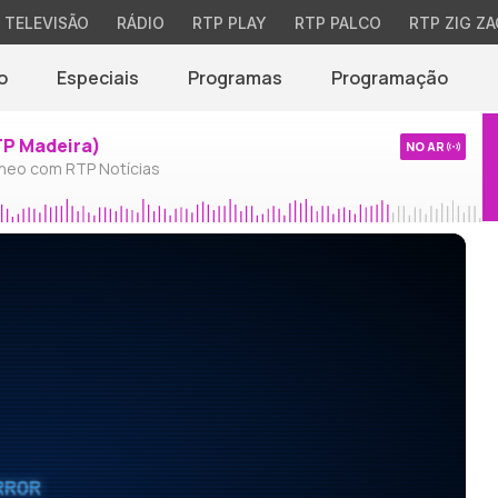
TELEVISÃO
RÁDIO
RTP PLAY
RTP PALCO
RTP ZIG ZA
o
Especiais
Programas
Programação
TP Madeira)
NO AR
neo com RTP Notícias
RROR