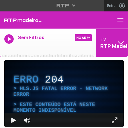
Entrar
Sem Filtros
NO AR
TV
RTP Madei
ERRO
204
HLS.JS FATAL ERROR - NETWORK
ERROR
ESTE CONTEÚDO ESTÁ NESTE
MOMENTO INDISPONÍVEL