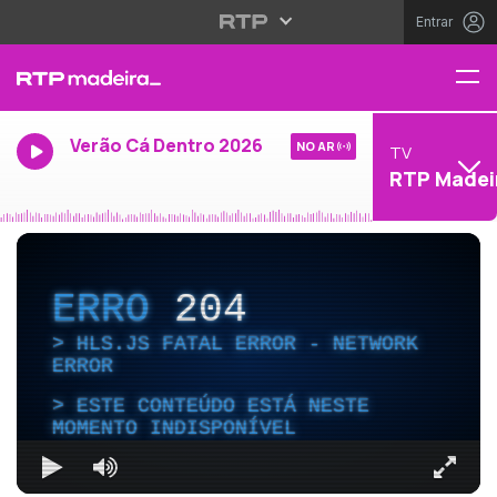
Entrar
Verão Cá Dentro 2026
NO AR
TV
RTP Madei
ERRO
204
HLS.JS FATAL ERROR - NETWORK
ERROR
ESTE CONTEÚDO ESTÁ NESTE
MOMENTO INDISPONÍVEL