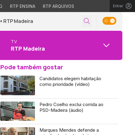
G
RTP ENSINA
RTP ARQUIVOS
Entrar
+ RTP Madeira
TV
RTP Madeira
Pode também gostar
Candidatos elegem habitação
como prioridade (vídeo)
Pedro Coelho exclui corrida ao
PSD-Madeira (áudio)
Marques Mendes defende a