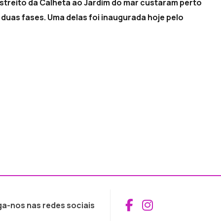
 Estreito da Calheta ao Jardim do mar custaram perto
m duas fases. Uma delas foi inaugurada hoje pelo
Aceder ao Fac
Aceder ao I
ga-nos nas redes sociais