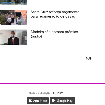
Santa Cruz reforça orçamento
para recuperação de casas
Madeira não compra prémios
(áudio)
PUB
Instale a aplicação
RTP Play
ebook da RTP Madeira
nstagram da RTP Madeira