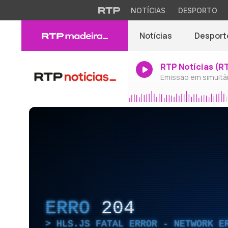
NOTÍCIAS
DESPORTO
Notícias
Desport
RTP Notícias (R
Emissão em simultâ
ERRO
204
HLS.JS FATAL ERROR - NETWORK E