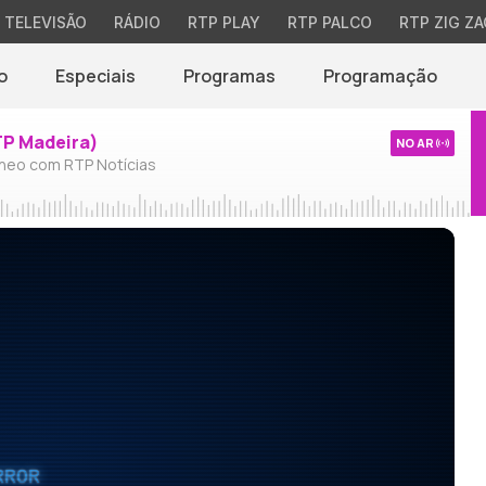
TELEVISÃO
RÁDIO
RTP PLAY
RTP PALCO
RTP ZIG ZA
o
Especiais
Programas
Programação
TP Madeira)
NO AR
neo com RTP Notícias
RROR