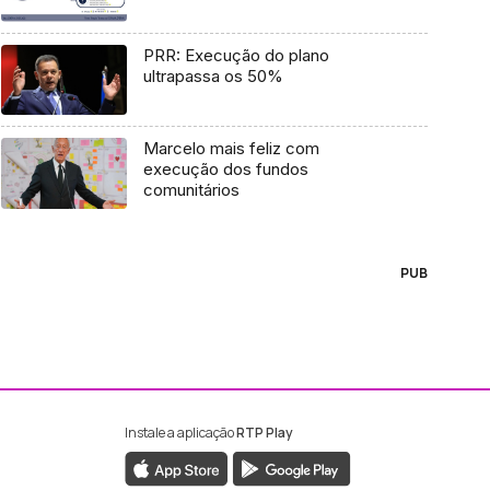
PRR: Execução do plano
ultrapassa os 50%
Marcelo mais feliz com
execução dos fundos
comunitários
PUB
Instale a aplicação
RTP Play
ebook da RTP Madeira
nstagram da RTP Madeira