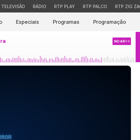
TELEVISÃO
RÁDIO
RTP PLAY
RTP PALCO
RTP ZIG ZA
o
Especiais
Programas
Programação
ira
NO AR
RROR