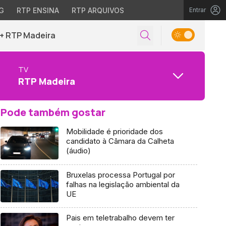
G
RTP ENSINA
RTP ARQUIVOS
Entrar
+ RTP Madeira
TV
RTP Madeira
Pode também gostar
Mobilidade é prioridade dos
candidato à Câmara da Calheta
(áudio)
Bruxelas processa Portugal por
falhas na legislação ambiental da
UE
Pais em teletrabalho devem ter