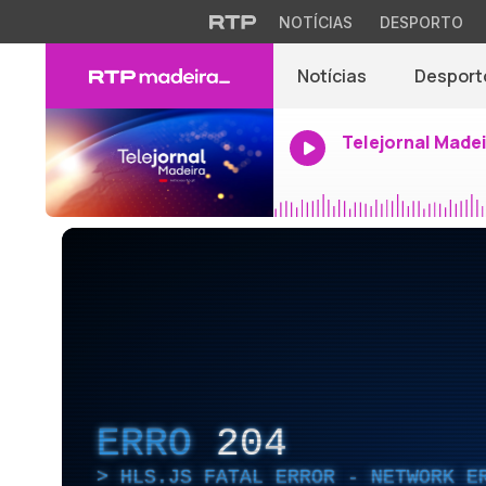
NOTÍCIAS
DESPORTO
Notícias
Desport
Telejornal Made
ERRO
204
HLS.JS FATAL ERROR - NETWORK E