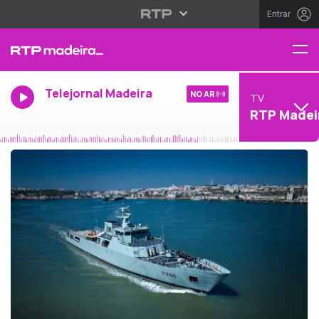
Entrar
Telejornal Madeira
NO AR
TV
RTP Madei