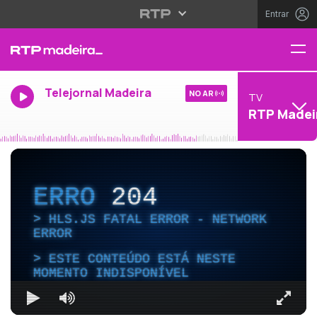
Entrar
Telejornal Madeira
NO AR
TV
RTP Madei
ERRO
204
HLS.JS FATAL ERROR - NETWORK
ERROR
ESTE CONTEÚDO ESTÁ NESTE
MOMENTO INDISPONÍVEL