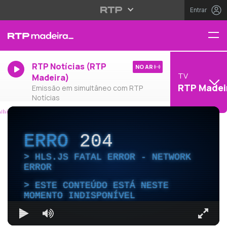
Entrar
RTP Notícias (RTP
NO AR
TV
Madeira)
RTP Madei
Emissão em simultâneo com RTP
Notícias
ERRO
204
HLS.JS FATAL ERROR - NETWORK
ERROR
ESTE CONTEÚDO ESTÁ NESTE
MOMENTO INDISPONÍVEL