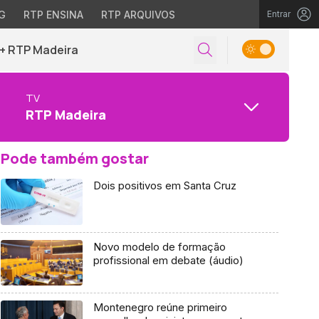
G
RTP ENSINA
RTP ARQUIVOS
Entrar
+ RTP Madeira
TV
RTP Madeira
Pode também gostar
Dois positivos em Santa Cruz
Novo modelo de formação
profissional em debate (áudio)
Montenegro reúne primeiro