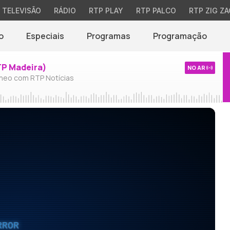
TELEVISÃO
RÁDIO
RTP PLAY
RTP PALCO
RTP ZIG ZA
o
Especiais
Programas
Programação
TP Madeira)
NO AR
neo com RTP Notícias
RROR