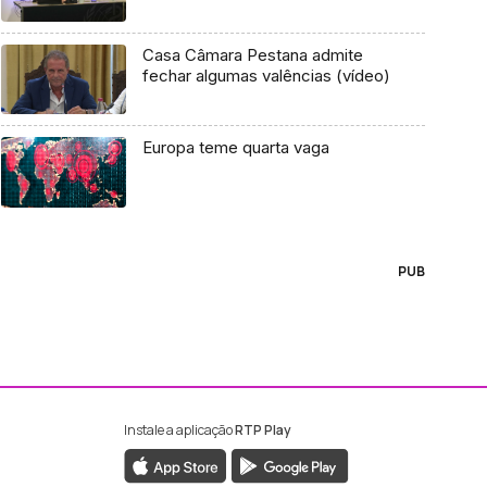
Casa Câmara Pestana admite
fechar algumas valências (vídeo)
Europa teme quarta vaga
PUB
Instale a aplicação
RTP Play
ebook da RTP Madeira
nstagram da RTP Madeira