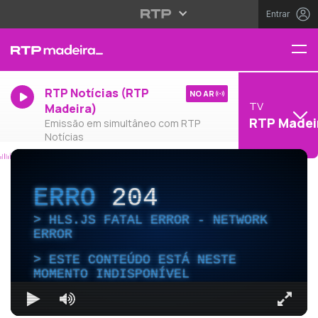
Entrar
RTP Notícias (RTP
NO AR
TV
Madeira)
RTP Madei
Emissão em simultâneo com RTP
Notícias
ERRO
204
HLS.JS FATAL ERROR - NETWORK
ERROR
ESTE CONTEÚDO ESTÁ NESTE
MOMENTO INDISPONÍVEL