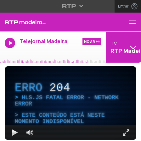
Entrar
Telejornal Madeira
NO AR
TV
RTP Madei
ERRO
204
HLS.JS FATAL ERROR - NETWORK
ERROR
ESTE CONTEÚDO ESTÁ NESTE
MOMENTO INDISPONÍVEL