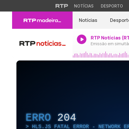
NOTÍCIAS
DESPORTO
Notícias
Desport
RTP Notícias (R
Emissão em simultâ
ERRO
204
HLS.JS FATAL ERROR - NETWORK E