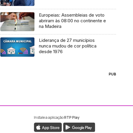
Europeias: Assembleias de voto
abriram às 08:00 no continente e
na Madeira
Liderança de 27 municípios
nunca mudou de cor política
desde 1976
PUB
Instale a aplicação
RTP Play
ebook da RTP Madeira
nstagram da RTP Madeira