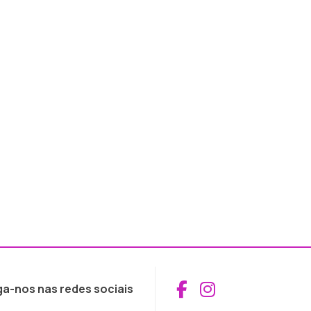
Aceder ao Fac
Aceder ao I
ga-nos nas redes sociais