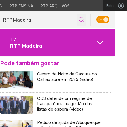
G
RTP ENSINA
RTP ARQUIVOS
Entrar
+ RTP Madeira
TV
RTP Madeira
Pode também gostar
Centro de Noite da Garouta do
Calhau abre em 2025 (vídeo)
CDS defende um regime de
transparência na gestão das
listas de espera (vídeo)
Pedido de ajuda de Albuquerque