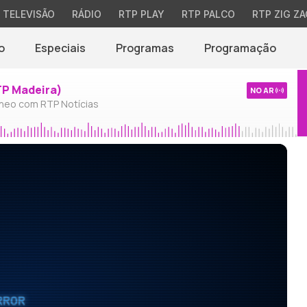
TELEVISÃO
RÁDIO
RTP PLAY
RTP PALCO
RTP ZIG ZA
o
Especiais
Programas
Programação
TP Madeira)
NO AR
neo com RTP Notícias
RROR