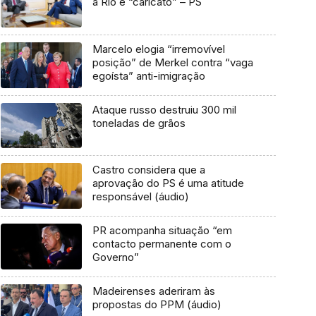
a Rio é “caricato” – PS
Marcelo elogia “irremovível
posição” de Merkel contra “vaga
egoísta” anti-imigração
Ataque russo destruiu 300 mil
toneladas de grãos
Castro considera que a
aprovação do PS é uma atitude
responsável (áudio)
PR acompanha situação “em
contacto permanente com o
Governo”
Madeirenses aderiram às
propostas do PPM (áudio)