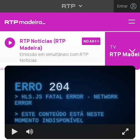
Entrar
RTP Notícias (RTP
NO AR
TV
Madeira)
RTP Madei
Emissão em simultâneo com RTP
Notícias
ERRO
204
HLS.JS FATAL ERROR - NETWORK
ERROR
ESTE CONTEÚDO ESTÁ NESTE
MOMENTO INDISPONÍVEL