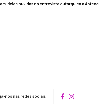
oram ideias ouvidas na entrevista autárquica à Antena
Aceder ao Fac
Aceder ao I
ga-nos nas redes sociais