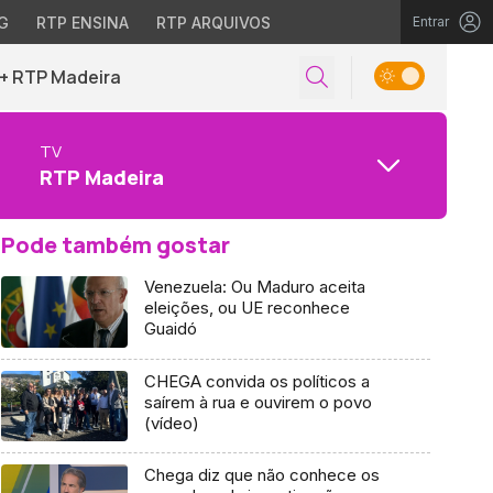
G
RTP ENSINA
RTP ARQUIVOS
Entrar
+ RTP Madeira
TV
RTP Madeira
Pode também gostar
Venezuela: Ou Maduro aceita
eleições, ou UE reconhece
Guaidó
CHEGA convida os políticos a
saírem à rua e ouvirem o povo
(vídeo)
Chega diz que não conhece os