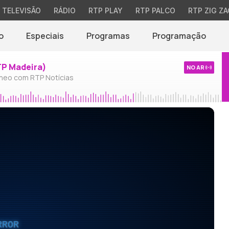
TELEVISÃO
RÁDIO
RTP PLAY
RTP PALCO
RTP ZIG ZA
o
Especiais
Programas
Programação
TP Madeira)
NO AR
neo com RTP Notícias
RROR