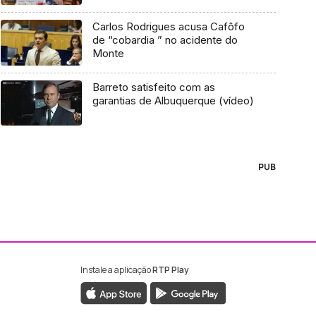
Carlos Rodrigues acusa Cafôfo
de “cobardia ” no acidente do
Monte
Barreto satisfeito com as
garantias de Albuquerque (vídeo)
PUB
Instale a aplicação
RTP Play
ebook da RTP Madeira
nstagram da RTP Madeira