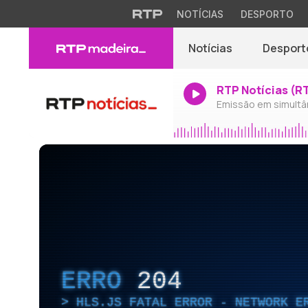
NOTÍCIAS
DESPORTO
Notícias
Desport
RTP Notícias (R
Emissão em simultâ
ERRO
204
HLS.JS FATAL ERROR - NETWORK E