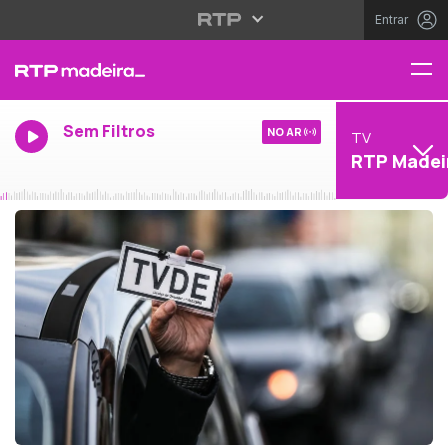
Entrar
Sem Filtros
NO AR
TV
RTP Madei