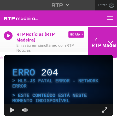
Entrar
RTP Notícias (RTP
NO AR
TV
Madeira)
RTP Madei
Emissão em simultâneo com RTP
Notícias
ERRO
204
HLS.JS FATAL ERROR - NETWORK
ERROR
ESTE CONTEÚDO ESTÁ NESTE
MOMENTO INDISPONÍVEL