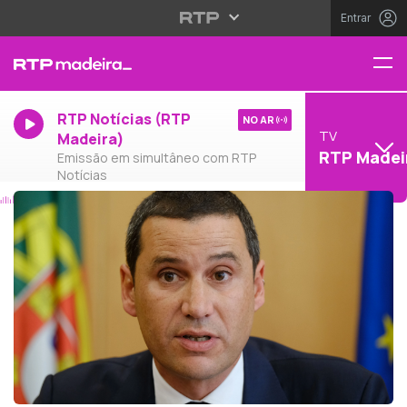
Entrar
RTP Notícias (RTP
NO AR
TV
Madeira)
RTP Madei
Emissão em simultâneo com RTP
Notícias