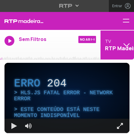
Entrar
Sem Filtros
NO AR
TV
RTP Madei
ERRO
204
HLS.JS FATAL ERROR - NETWORK
ERROR
ESTE CONTEÚDO ESTÁ NESTE
MOMENTO INDISPONÍVEL