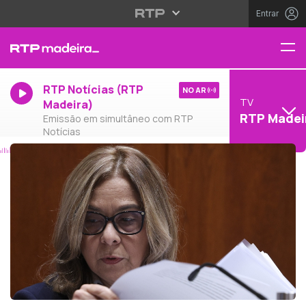
Entrar
RTP Notícias (RTP
NO AR
TV
Madeira)
RTP Madei
Emissão em simultâneo com RTP
Notícias