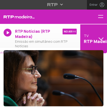
Entrar
RTP Notícias (RTP
NO AR
TV
Madeira)
RTP Madei
Emissão em simultâneo com RTP
Notícias