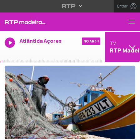
Entrar
Atlântida Açores
NO AR
TV
RTP Madei