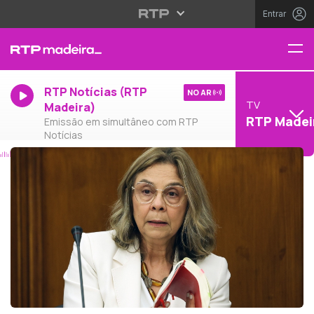
Entrar
RTP Notícias (RTP
NO AR
TV
Madeira)
RTP Madei
Emissão em simultâneo com RTP
Notícias