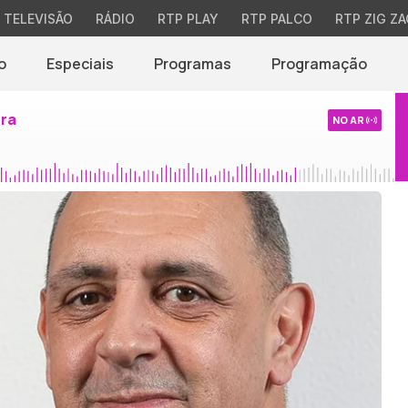
TELEVISÃO
RÁDIO
RTP PLAY
RTP PALCO
RTP ZIG ZA
o
Especiais
Programas
Programação
ira
NO AR