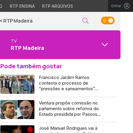
G
RTP ENSINA
RTP ARQUIVOS
Entrar
+ RTP Madeira
TV
RTP Madeira
Pode também gostar
Francisco Jardim Ramos
contesta o processo de
“pressões e saneamentos”
feitos por elementos do governo
Ventura propõe comissão no
parlamento sobre reforma do
Estado presidida por Passos
Coelho
José Manuel Rodrigues vai à