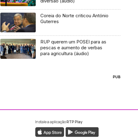
diversão (áudio)
Coreia do Norte criticou António
Guterres
RUP querem um POSEI para as
pescas e aumento de verbas
para agricultura (áudio)
PUB
Instale a aplicação
RTP Play
ebook da RTP Madeira
nstagram da RTP Madeira