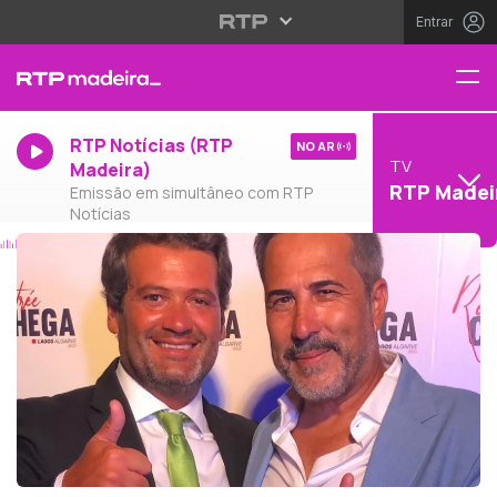
Entrar
RTP Notícias (RTP
NO AR
TV
Madeira)
RTP Madei
Emissão em simultâneo com RTP
Notícias