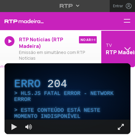
Entrar
RTP Notícias (RTP
NO AR
TV
Madeira)
RTP Madei
Emissão em simultâneo com RTP
Notícias
ERRO
204
HLS.JS FATAL ERROR - NETWORK
ERROR
ESTE CONTEÚDO ESTÁ NESTE
MOMENTO INDISPONÍVEL