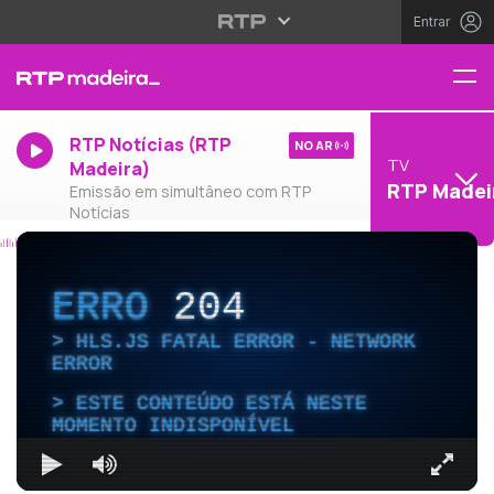
Entrar
RTP Notícias (RTP
NO AR
TV
Madeira)
RTP Madei
Emissão em simultâneo com RTP
Notícias
ERRO
204
HLS.JS FATAL ERROR - NETWORK
ERROR
ESTE CONTEÚDO ESTÁ NESTE
MOMENTO INDISPONÍVEL