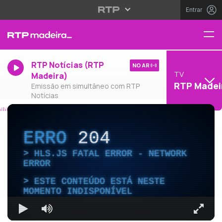
Entrar
RTP Notícias (RTP
NO AR
TV
Madeira)
RTP Madei
Emissão em simultâneo com RTP
Notícias
ERRO
204
HLS.JS FATAL ERROR - NETWORK
ERROR
ESTE CONTEÚDO ESTÁ NESTE
MOMENTO INDISPONÍVEL