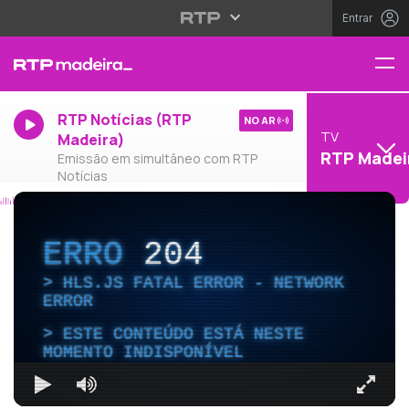
Entrar
RTP Notícias (RTP
NO AR
TV
Madeira)
RTP Madei
Emissão em simultâneo com RTP
Notícias
ERRO
204
HLS.JS FATAL ERROR - NETWORK
ERROR
ESTE CONTEÚDO ESTÁ NESTE
MOMENTO INDISPONÍVEL