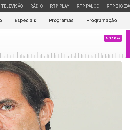
TELEVISÃO
RÁDIO
RTP PLAY
RTP PALCO
RTP ZIG ZA
o
Especiais
Programas
Programação
NO AR