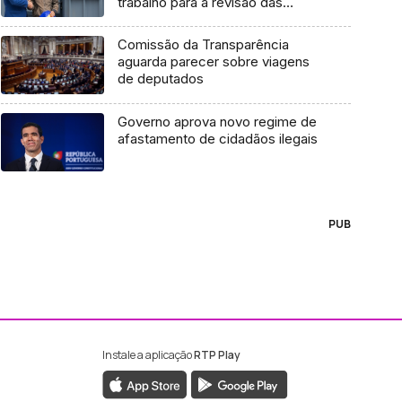
trabalho para a revisão das
finanças regionais (áudio)
Comissão da Transparência
aguarda parecer sobre viagens
de deputados
Governo aprova novo regime de
afastamento de cidadãos ilegais
PUB
Instale a aplicação
RTP Play
ebook da RTP Madeira
nstagram da RTP Madeira