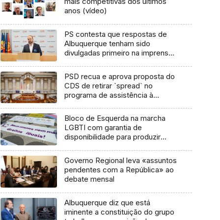
mais competitivas dos últimos
anos (vídeo)
PS contesta que respostas de
Albuquerque tenham sido
divulgadas primeiro na imprensa
(áudio)
PSD recua e aprova proposta do
CDS de retirar `spread` no
programa de assistência à
Madeira
Bloco de Esquerda na marcha
LGBTI com garantia de
disponibilidade para produzir
legislação
Governo Regional leva «assuntos
pendentes com a República» ao
debate mensal
Albuquerque diz que está
iminente a constituição do grupo