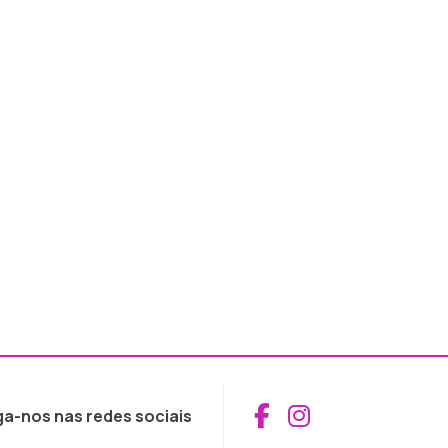
Aceder ao Fac
Aceder ao I
ga-nos nas redes sociais