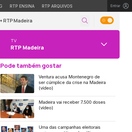
G
RTP ENSINA
RTP ARQUIVOS
Entrar
+ RTP Madeira
TV
RTP Madeira
Pode também gostar
Ventura acusa Montenegro de
ser cúmplice da crise na Madeira
(vídeo)
Madeira vai receber 7.500 doses
(vídeo)
Uma das campanhas eleitorais