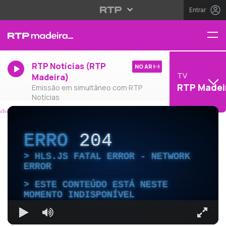
Entrar
RTP Notícias (RTP
NO AR
TV
Madeira)
RTP Madei
Emissão em simultâneo com RTP
Notícias
ERRO
204
HLS.JS FATAL ERROR - NETWORK
ERROR
ESTE CONTEÚDO ESTÁ NESTE
MOMENTO INDISPONÍVEL