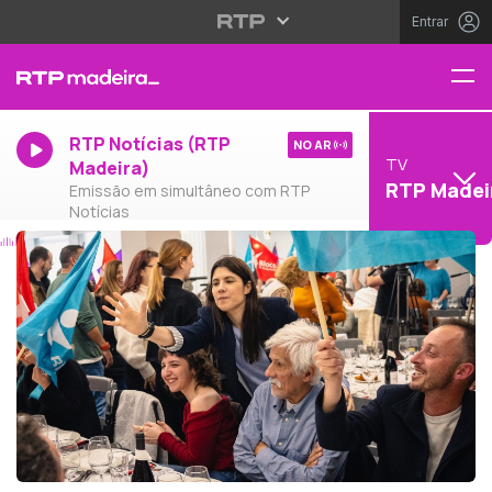
Entrar
RTP Notícias (RTP
NO AR
TV
Madeira)
RTP Madei
Emissão em simultâneo com RTP
Notícias