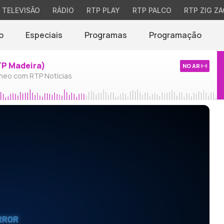
TELEVISÃO
RÁDIO
RTP PLAY
RTP PALCO
RTP ZIG ZA
o
Especiais
Programas
Programação
TP Madeira)
NO AR
neo com RTP Notícias
RROR