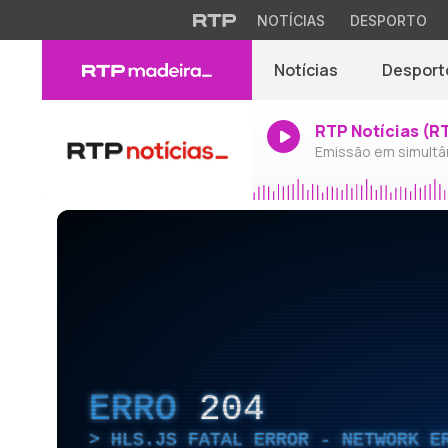
NOTÍCIAS
DESPORTO
Notícias
Desport
RTP Notícias (R
Emissão em simultâ
ERRO
204
HLS.JS FATAL ERROR - NETWORK E