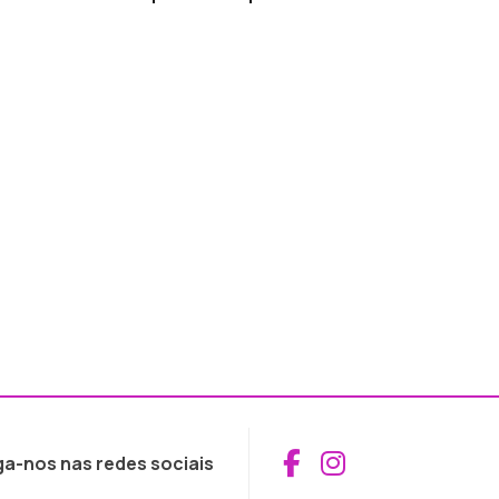
Aceder ao Fac
Aceder ao I
ga-nos nas redes sociais