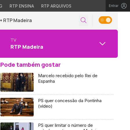
G
RTP ENSINA
RTP ARQUIVOS
Entrar
+ RTP Madeira
TV
RTP Madeira
Pode também gostar
Marcelo recebido pelo Rei de
Espanha
PS quer concessão da Pontinha
(vídeo)
PS quer limitar o número de