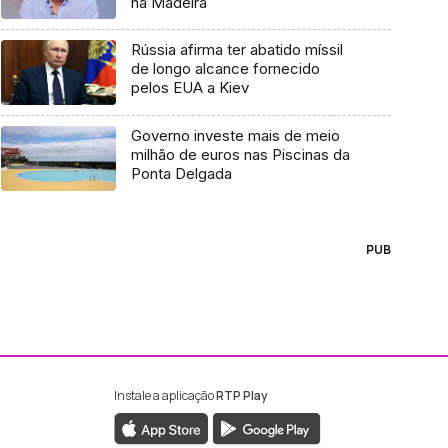
na Madeira
Rússia afirma ter abatido míssil
de longo alcance fornecido
pelos EUA a Kiev
Governo investe mais de meio
milhão de euros nas Piscinas da
Ponta Delgada
PUB
Instale a aplicação
RTP Play
ebook da RTP Madeira
nstagram da RTP Madeira