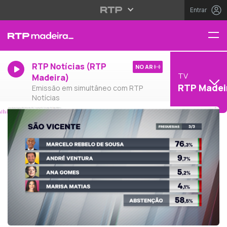
Entrar
RTP Notícias (RTP
NO AR
TV
Madeira)
RTP Madei
Emissão em simultâneo com RTP
Notícias