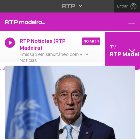
Entrar
RTP Notícias (RTP
NO AR
TV
Madeira)
RTP Madei
Emissão em simultâneo com RTP
Notícias