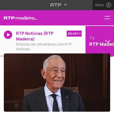
Entrar
RTP Notícias (RTP
NO AR
TV
Madeira)
RTP Madei
Emissão em simultâneo com RTP
Notícias