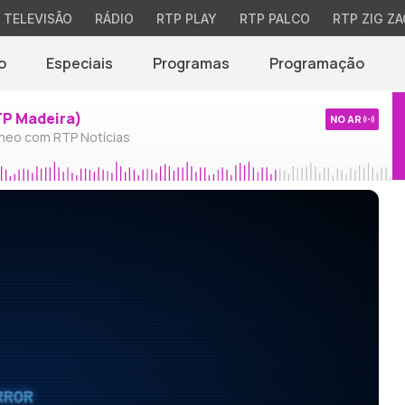
TELEVISÃO
RÁDIO
RTP PLAY
RTP PALCO
RTP ZIG ZA
o
Especiais
Programas
Programação
TP Madeira)
NO AR
neo com RTP Notícias
RROR