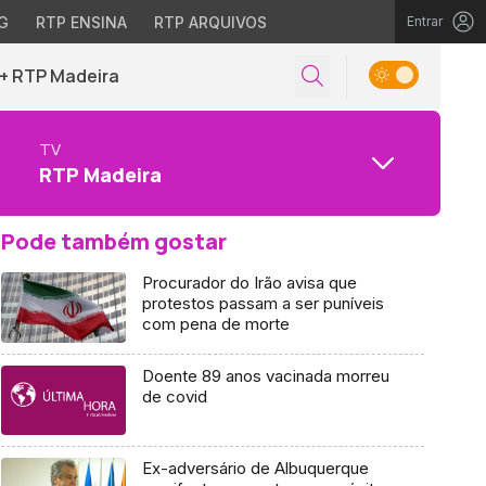
G
RTP ENSINA
RTP ARQUIVOS
Entrar
+ RTP Madeira
TV
RTP Madeira
Pode também gostar
Procurador do Irão avisa que
protestos passam a ser puníveis
com pena de morte
Doente 89 anos vacinada morreu
de covid
Ex-adversário de Albuquerque