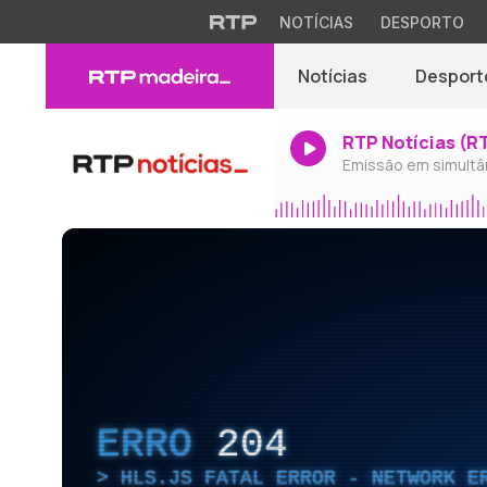
NOTÍCIAS
DESPORTO
Notícias
Desport
RTP Notícias (R
Emissão em simultâ
ERRO
204
HLS.JS FATAL ERROR - NETWORK E