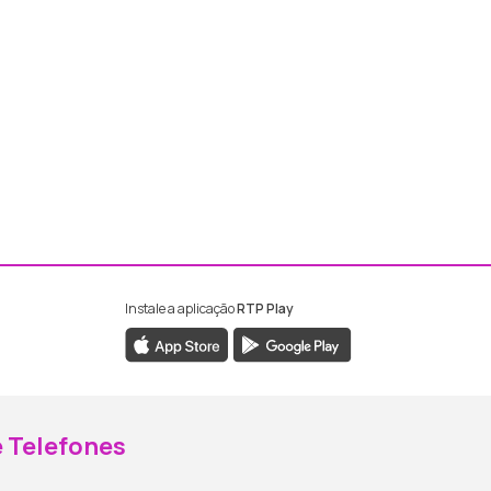
Instale a aplicação
RTP Play
ebook da RTP Madeira
nstagram da RTP Madeira
 Telefones