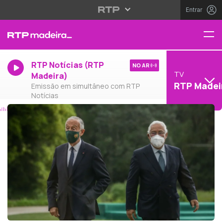
Entrar
RTP Notícias (RTP
NO AR
TV
Madeira)
RTP Madei
Emissão em simultâneo com RTP
Notícias