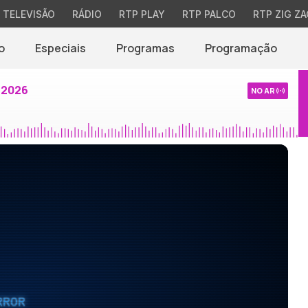
TELEVISÃO
RÁDIO
RTP PLAY
RTP PALCO
RTP ZIG ZA
o
Especiais
Programas
Programação
 2026
NO AR
RROR