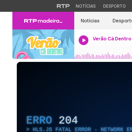
NOTÍCIAS
DESPORTO
Notícias
Desport
Verão Cá Dentro
ERRO
204
HLS.JS FATAL ERROR - NETWORK E