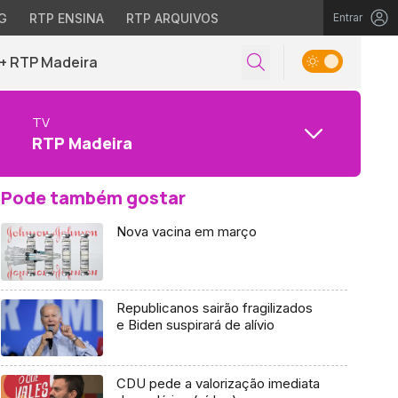
G
RTP ENSINA
RTP ARQUIVOS
Entrar
+ RTP Madeira
TV
RTP Madeira
Pode também gostar
Nova vacina em março
Republicanos sairão fragilizados
e Biden suspirará de alívio
CDU pede a valorização imediata