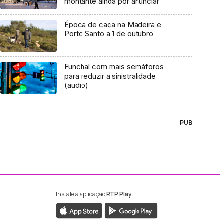
montante ainda por anunciar
Época de caça na Madeira e
Porto Santo a 1 de outubro
Funchal com mais semáforos
para reduzir a sinistralidade
(áudio)
PUB
Instale a aplicação
RTP Play
ebook da RTP Madeira
nstagram da RTP Madeira